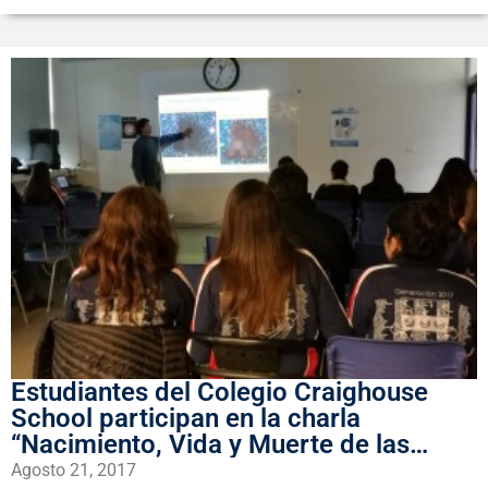
Estudiantes del Colegio Craighouse
School participan en la charla
“Nacimiento, Vida y Muerte de las
Estrellas”
Agosto 21, 2017