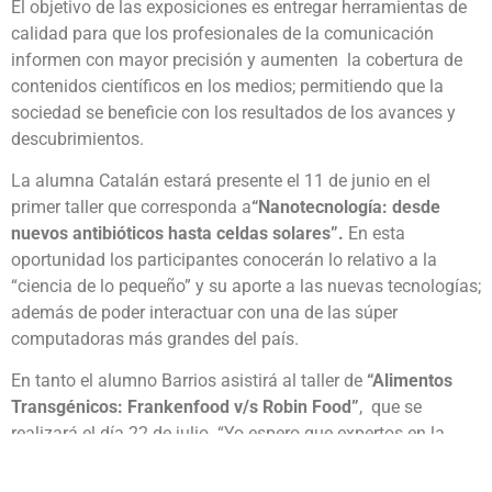
El objetivo de las exposiciones es entregar herramientas de
calidad para que los profesionales de la comunicación
informen con mayor precisión y aumenten la cobertura de
contenidos científicos en los medios; permitiendo que la
sociedad se beneficie con los resultados de los avances y
descubrimientos.
La alumna Catalán estará presente el 11 de junio en el
primer taller que corresponda a
“Nanotecnología: desde
nuevos antibióticos hasta celdas solares”.
En esta
oportunidad los participantes conocerán lo relativo a la
“ciencia de lo pequeño” y su aporte a las nuevas tecnologías;
además de poder interactuar con una de las súper
computadoras más grandes del país.
En tanto el alumno Barrios asistirá al taller de
“Alimentos
Transgénicos: Frankenfood v/s Robin Food”
, que se
realizará el día 22 de julio. “Yo espero que expertos en la
materia me demuestren empíricamente si los transgénicos
son malos o no, para poder comunicar a los demás y que