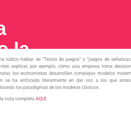
a
 la
a lúdico hablar de “Teoría de juegos” y “juegos de señalizac
a
miten explicar, por ejemplo, cómo una empresa toma decision
tratar, los economistas desarrollan complejos modelos matemá
en se ha enfocado literalmente en dar voz a los que antes 
s
biando los paradigmas de los modelos clásicos.
 la nota completa
AQUÍ.