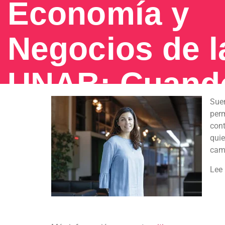
Economía y
Negocios de l
UNAB: Cuando
Suen
economía cre
per
con
qui
nuevos juego
cam
Lee