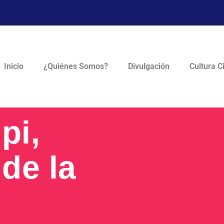
Inicio
¿Quiénes Somos?
Divulgación
Cultura C
pi,
de la