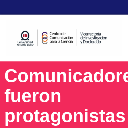
Comunicador
fueron
protagonistas