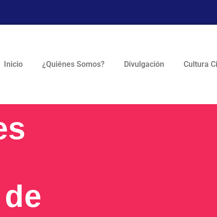
Inicio
¿Quiénes Somos?
Divulgación
Cultura C
es
 de