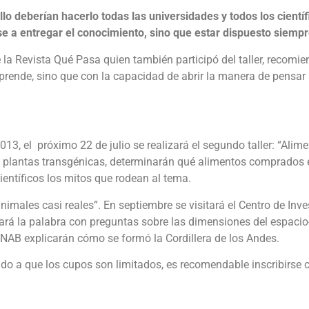
lo deberían hacerlo todas las universidades y todos los cientí
rse a entregar el conocimiento, sino que estar dispuesto siempre
e la Revista Qué Pasa quien también participó del taller, recomie
 aprende, sino que con la capacidad de abrir la manera de pensa
 2013, el próximo 22 de julio se realizará el segundo taller: “A
e plantas transgénicas, determinarán qué alimentos comprados 
entíficos los mitos que rodean al tema.
animales casi reales”. En septiembre se visitará el Centro de In
mará la palabra con preguntas sobre las dimensiones del espacio
UNAB explicarán cómo se formó la Cordillera de los Andes.
ido a que los cupos son limitados, es recomendable inscribirse 