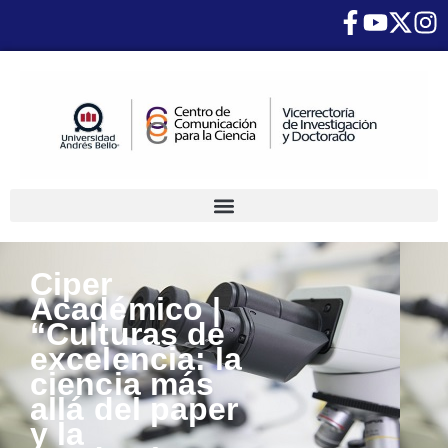
Ciper
Académico |
“Culturas de
excelencia: la
ciencia más
allá del paper
y la