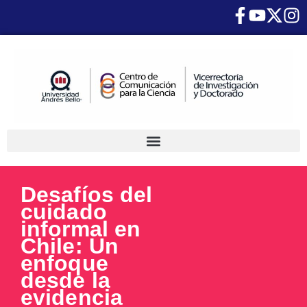
Desafíos del
cuidado
informal en
Chile: Un
enfoque
desde la
evidencia