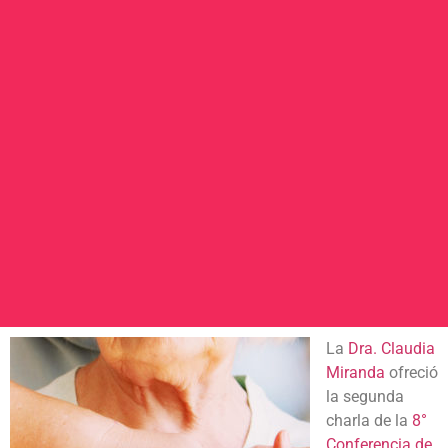
La
Dra. Claudia
Miranda
ofreció
la segunda
charla de la
8°
Conferencia de