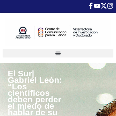
El Sur|
Gabriel León:
“Los
científicos
deben perder
el miedo de
hablar de su