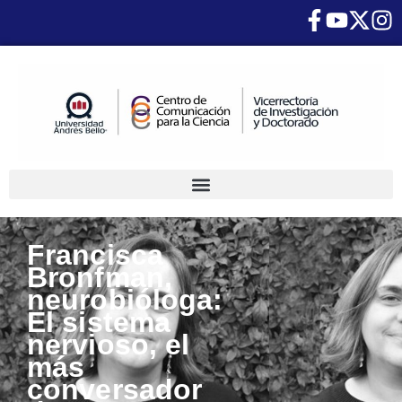
Francisca
Bronfman,
neurobióloga:
El sistema
nervioso, el
más
conversador