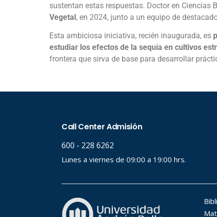
sustentan estas respuestas. Doctor en Ciencias 
Vegetal
, en 2024, junto a un equipo de destacado
Esta ambiciosa iniciativa, recién inaugurada, es
p
estudiar los efectos de la sequía en cultivos est
frontera que sirva de base para desarrollar práct