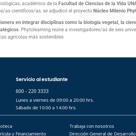
Biológicas, académico de la
Facultad de Ciencias de la Vida UN
s/as científicos/as, se adjudicó el proyecto
Núcleo Milenio Phy
ionera en integrar disciplinas como la
biología vegetal, la cienc
ratégicos
. Phytolearning reúne a investigadores/as de seis uni
icas agrícolas más sostenibles.