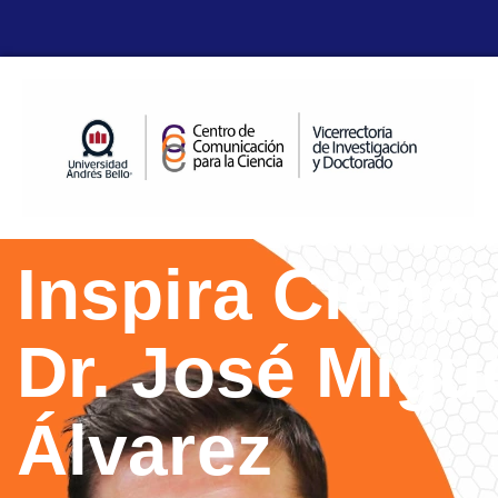
Inspira Cienci
Dr. José Migu
Álvarez