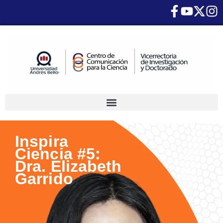
Inspira
Ciencia #5:
Dra. Elizabeth
Garrido