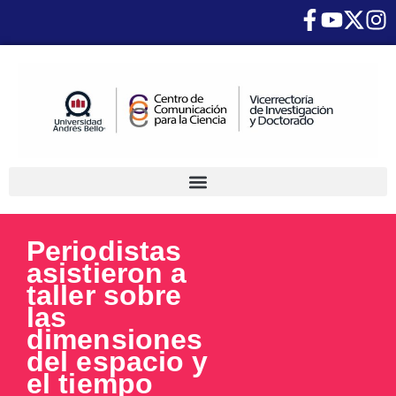
Periodistas
asistieron a
taller sobre
las
dimensiones
del espacio y
el tiempo