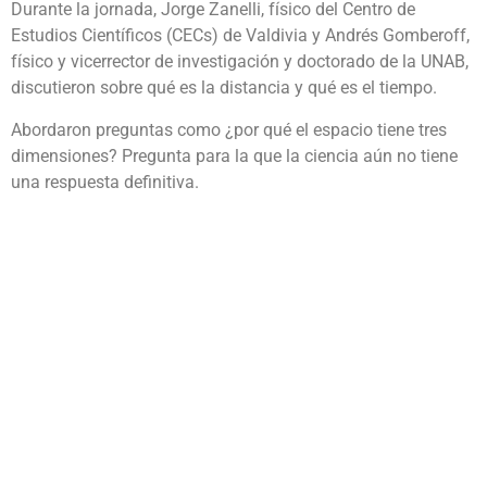
Durante la jornada, Jorge Zanelli, físico del Centro de
Estudios Científicos (CECs) de Valdivia y Andrés Gomberoff,
físico y vicerrector de investigación y doctorado de la UNAB,
discutieron sobre qué es la distancia y qué es el tiempo.
Abordaron preguntas como ¿por qué el espacio tiene tres
dimensiones? Pregunta para la que la ciencia aún no tiene
una respuesta definitiva.
Los participantes, que eran periodistas, estudiantes de
periodismo y profesionales de diversas áreas, dieron una
mirada a la historia de las ideas en esta área del
conocimiento.