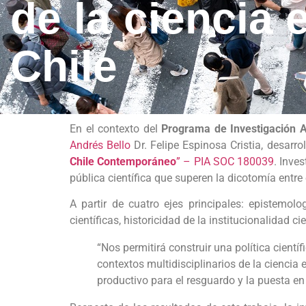
de la ciencia 
Chile
En el contexto del
Programa de Investigación A
Andrés Bello
Dr. Felipe Espinosa Cristia, desarro
Chile Contemporáneo
” – PIA SOC 180039
. Inve
pública científica que superen la dicotomía entr
A partir de cuatro ejes principales: epistemol
científicas, historicidad de la institucionalidad 
“Nos permitirá construir una política cient
contextos multidisciplinarios de la ciencia
productivo para el resguardo y la puesta en 