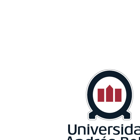
analizaron los
diversos
desafíos que
ha traído la
pandemia