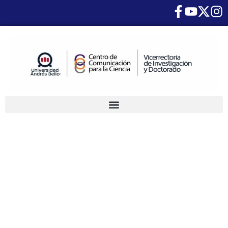
VII
Conferencia
de Cultura
Científica
UNAB:
Destacados
investigadores