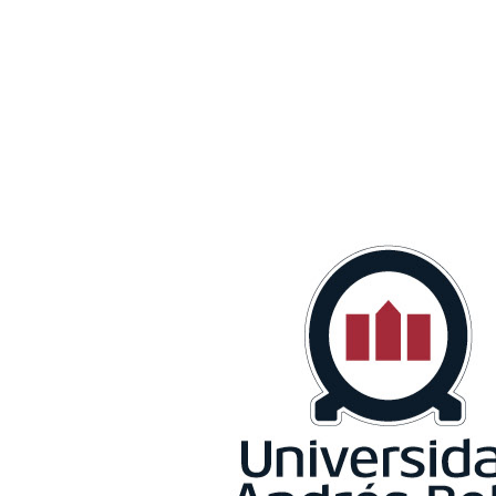
grandes
desafíos que
deja la
pandemia a la
humanidad