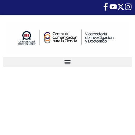
VII
Conferencia
de Cultura
Científica
UNAB será
virtual y
abordará los