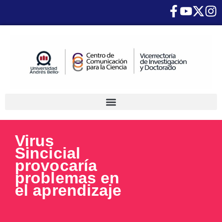
Virus
Sincicial
provocaría
problemas en
el aprendizaje