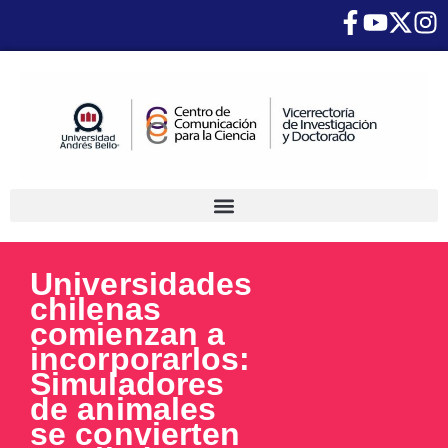
Universidades
chilenas
comienzan a
incorporarlos:
Simuladores
de animales
se convierten