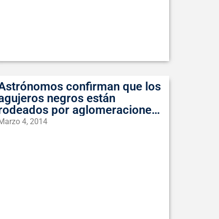
Astrónomos confirman que los
agujeros negros están
rodeados por aglomeraciones
de polvo y gas
Marzo 4, 2014